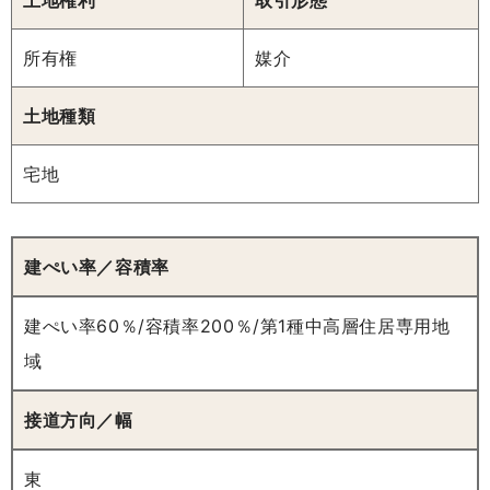
土地権利
取引形態
所有権
媒介
土地種類
宅地
建ぺい率／容積率
建ぺい率60％/容積率200％/第1種中高層住居専用地
域
接道方向／幅
東