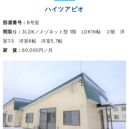
ハイツアピオ
部屋番号：
B号室
間取り：
3LDK／メゾネット型 1階 LDK16帖 ２階 洋
室7.5 洋室6帖 洋室5.7帖
家 賃：
60,000円／月